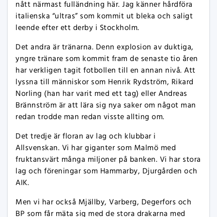
nått närmast fulländning här. Jag känner hårdföra
italienska “ultras” som kommit ut bleka och saligt
leende efter ett derby i Stockholm.
Det andra är tränarna. Denn explosion av duktiga,
yngre tränare som kommit fram de senaste tio åren
har verkligen tagit fotbollen till en annan nivå. Att
lyssna till människor som Henrik Rydström, Rikard
Norling (han har varit med ett tag) eller Andreas
Brännström är att lära sig nya saker om något man
redan trodde man redan visste allting om.
Det tredje är floran av lag och klubbar i
Allsvenskan. Vi har giganter som Malmö med
fruktansvärt många miljoner på banken. Vi har stora
lag och föreningar som Hammarby, Djurgården och
AIK.
Men vi har också Mjällby, Varberg, Degerfors och
BP som får mäta sig med de stora drakarna med