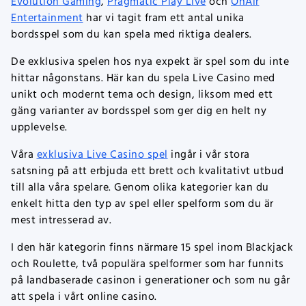
Evolution Gaming
,
Pragmatic Play Live
och
OnAir
Entertainment
har vi tagit fram ett antal unika
bordsspel som du kan spela med riktiga dealers.
De exklusiva spelen hos nya expekt är spel som du inte
hittar någonstans. Här kan du spela Live Casino med
unikt och modernt tema och design, liksom med ett
gäng varianter av bordsspel som ger dig en helt ny
upplevelse.
Våra
exklusiva Live Casino spel
ingår i vår stora
satsning på att erbjuda ett brett och kvalitativt utbud
till alla våra spelare. Genom olika kategorier kan du
enkelt hitta den typ av spel eller spelform som du är
mest intresserad av.
I den här kategorin finns närmare 15 spel inom Blackjack
och Roulette, två populära spelformer som har funnits
på landbaserade casinon i generationer och som nu går
att spela i vårt online casino.