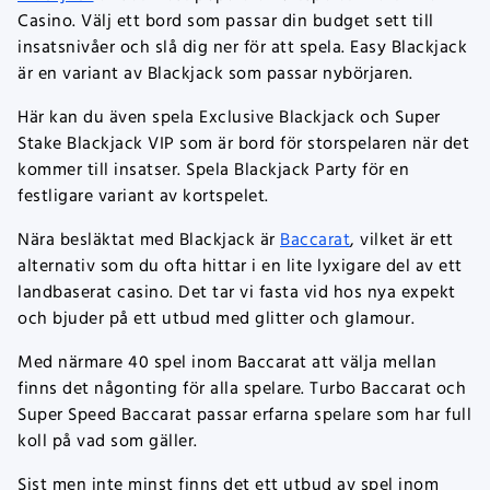
Casino. Välj ett bord som passar din budget sett till
insatsnivåer och slå dig ner för att spela. Easy Blackjack
är en variant av Blackjack som passar nybörjaren.
Här kan du även spela Exclusive Blackjack och Super
Stake Blackjack VIP som är bord för storspelaren när det
kommer till insatser. Spela Blackjack Party för en
festligare variant av kortspelet.
Nära besläktat med Blackjack är
Baccarat
, vilket är ett
alternativ som du ofta hittar i en lite lyxigare del av ett
landbaserat casino. Det tar vi fasta vid hos nya expekt
och bjuder på ett utbud med glitter och glamour.
Med närmare 40 spel inom Baccarat att välja mellan
finns det någonting för alla spelare. Turbo Baccarat och
Super Speed Baccarat passar erfarna spelare som har full
koll på vad som gäller.
Sist men inte minst finns det ett utbud av spel inom