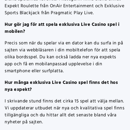
Expekt Roulette från OnAir Entertainment och Exklusive
Sports Blackjack från Pragmatic Play Live.
Hur gör jag för att spela exklusiva Live Casino spel i
mobilen?
Precis som när du spelar via en dator kan du surfa in på
sajten via webbläsaren i din mobiltelefon för att spela
olika bordsspel. Du kan också ladda ner nya expekts
app och få en mobilanpassad upplevelse i din
smartphone eller surfplatta.
Hur många exklusiva Live Casino spel finns det hos
nya expekt?
I skrivande stund finns det cirka 15 spel att välja mellan.
Vi uppdaterar utbudet när nya och kvalitativa spel finns
tillgängliga och du hittar allt det senaste bland våra
nyheter på sajten.