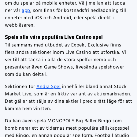
om du spelar på mobila enheter. Välj mellan att ladda
ner vår
app
, som finns för kostnadsfri nedladdning till
enheter med iOS och Android, eller spela direkt i
webbläsaren.
Spela alla våra populära Live Casino spel
Tillsammans med utbudet av Expekt Exclusive finns
flera andra sektioner inom Live Casino att utforska. Vi
ser till att täcka in alla de stora spelformerna och
presenterar även Game Shows, livesända spelshower
som du kan delta i.
Sektionen för
Andra Spel
innehåller bland annat Stock
Market Live, som är en fiktiv variant av aktiemarknaden.
Det gäller att sälja av dina aktier i precis rätt läge för att
kamma hem vinsten.
Du kan även spela MONOPOLY Big Baller Bingo som
kombinerar ett av tidernas mest populära sällskapsspel
med Bingo, en annan populär spelform. Football Studio