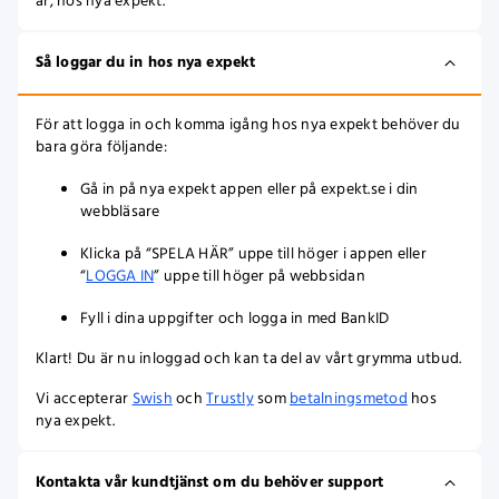
är, hos nya expekt.
Så loggar du in hos nya expekt
För att logga in och komma igång hos nya expekt behöver du
bara göra följande:
Gå in på nya expekt appen eller på expekt.se i din
webbläsare
Klicka på “SPELA HÄR” uppe till höger i appen eller
“
LOGGA IN
” uppe till höger på webbsidan
Fyll i dina uppgifter och logga in med BankID
Klart! Du är nu inloggad och kan ta del av vårt grymma utbud.
Vi accepterar
Swish
och
Trustly
som
betalningsmetod
hos
nya expekt.
Kontakta vår kundtjänst om du behöver support