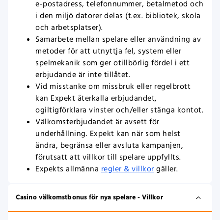
e-postadress, telefonnummer, betalmetod och
i den miljö datorer delas (t.ex. bibliotek, skola
och arbetsplatser). ⁠
Samarbete mellan spelare eller användning av
metoder för att utnyttja fel, system eller
spelmekanik som ger otillbörlig fördel i ett
erbjudande är inte tillåtet.
Vid misstanke om missbruk eller regelbrott
kan Expekt återkalla erbjudandet,
ogiltigförklara vinster och/eller stänga kontot.
Välkomsterbjudandet är avsett för
underhållning. Expekt kan när som helst
ändra, begränsa eller avsluta kampanjen,
förutsatt att villkor till spelare uppfyllts.
Expekts allmänna
regler & villkor
gäller.
Casino välkomstbonus för nya spelare - Villkor