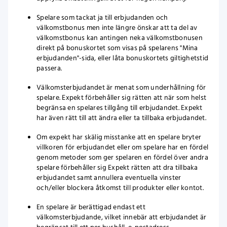
Spelare som tackat ja till erbjudanden och
välkomstbonus men inte längre önskar att ta del av
välkomstbonus kan antingen neka välkomstbonusen
direkt på bonuskortet som visas på spelarens "Mina
erbjudanden"-sida, eller låta bonuskortets giltighetstid
passera.
Välkomsterbjudandet är menat som underhållning för
spelare. Expekt förbehåller sig rätten att när som helst
begränsa en spelares tillgång till erbjudandet. Expekt
har även rätt till att ändra eller ta tillbaka erbjudandet.
Om expekt har skälig misstanke att en spelare bryter
villkoren för erbjudandet eller om spelare har en fördel
genom metoder som ger spelaren en fördel över andra
spelare förbehåller sig Expekt rätten att dra tillbaka
erbjudandet samt annullera eventuella vinster
och/eller blockera åtkomst till produkter eller kontot.
En spelare är berättigad endast ett
välkomsterbjudande, vilket innebär att erbjudandet är