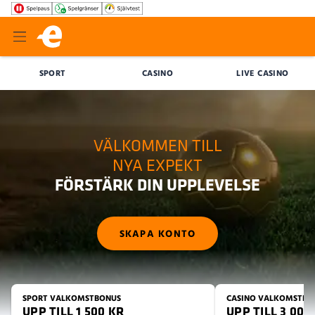
SPORT
CASINO
LIVE CASINO
VÄLKOMMEN TILL
NYA EXPEKT
FÖRSTÄRK DIN UPPLEVELSE
SKAPA KONTO
SPORT VÄLKOMSTBONUS
CASINO VÄLKOMSTBO
UPP TILL 1 500 KR
UPP TILL 3 000