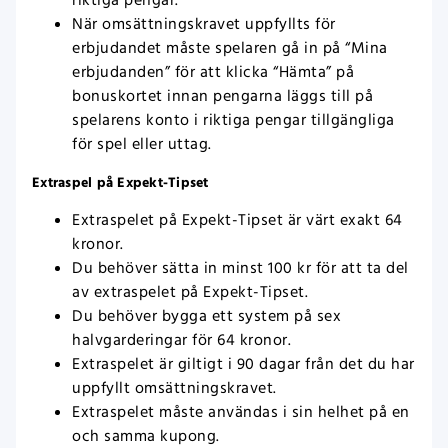
riktiga pengar.
När omsättningskravet uppfyllts för
erbjudandet måste spelaren gå in på “Mina
erbjudanden” för att klicka “Hämta” på
bonuskortet innan pengarna läggs till på
spelarens konto i riktiga pengar tillgängliga
för spel eller uttag.
Extraspel på Expekt-Tipset
Extraspelet på Expekt-Tipset är värt exakt 64
kronor.
Du behöver sätta in minst 100 kr för att ta del
av extraspelet på Expekt-Tipset.
Du behöver bygga ett system på sex
halvgarderingar för 64 kronor.
Extraspelet är giltigt i 90 dagar från det du har
uppfyllt omsättningskravet.
Extraspelet måste användas i sin helhet på en
och samma kupong. ⁠