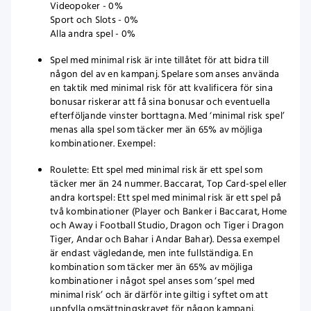
Videopoker - 0%
Sport och Slots - 0%
Alla andra spel - 0%
Spel med minimal risk är inte tillåtet för att bidra till
någon del av en kampanj. Spelare som anses använda
en taktik med minimal risk för att kvalificera för sina
bonusar riskerar att få sina bonusar och eventuella
efterföljande vinster borttagna. Med ‘minimal risk spel’
menas alla spel som täcker mer än 65% av möjliga
kombinationer. Exempel:
Roulette: Ett spel med minimal risk är ett spel som
täcker mer än 24 nummer. Baccarat, Top Card-spel eller
andra kortspel: Ett spel med minimal risk är ett spel på
två kombinationer (Player och Banker i Baccarat, Home
och Away i Football Studio, Dragon och Tiger i Dragon
Tiger, Andar och Bahar i Andar Bahar). Dessa exempel
är endast vägledande, men inte fullständiga. En
kombination som täcker mer än 65% av möjliga
kombinationer i något spel anses som ‘spel med
minimal risk’ och är därför inte giltig i syftet om att
uppfylla omsättningskravet för någon kampanj.⁠