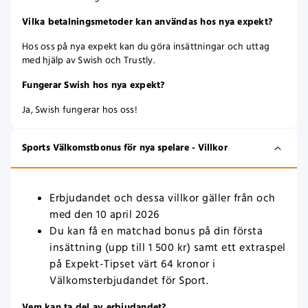
Vilka betalningsmetoder kan användas hos nya expekt?
Hos oss på nya expekt kan du göra insättningar och uttag
med hjälp av Swish och Trustly.
Fungerar Swish hos nya expekt?
Ja, Swish fungerar hos oss!
Sports Välkomstbonus för nya spelare - Villkor
Erbjudandet och dessa villkor gäller från och
med den 10 april 2026
Du kan få en matchad bonus på din första
insättning (upp till 1 500 kr) samt ett extraspel
på Expekt-Tipset värt 64 kronor i
Välkomsterbjudandet för Sport.
Vem kan ta del av erbjudandet?