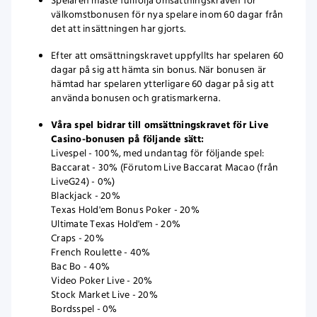
Spelaren måste fullfölja omsättningskraven för
välkomstbonusen för nya spelare inom 60 dagar från
det att insättningen har gjorts.
Efter att omsättningskravet uppfyllts har spelaren 60
dagar på sig att hämta sin bonus. När bonusen är
hämtad har spelaren ytterligare 60 dagar på sig att
använda bonusen och gratismarkerna.
Våra spel bidrar till omsättningskravet för Live
Casino-bonusen på följande sätt:
Livespel - 100%, med undantag för följande spel:
Baccarat - 30% (Förutom Live Baccarat Macao (från
LiveG24) - 0%)
Blackjack - 20%
Texas Hold'em Bonus Poker - 20%
Ultimate Texas Hold'em - 20%
Craps - 20%
French Roulette - 40%
Bac Bo - 40%
Video Poker Live - 20%
Stock Market Live - 20%
Bordsspel - 0%