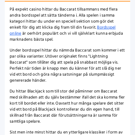
På expekt casino hittar du Baccarat tillsammans med flera
andra bordsspel att sätta tänderna i. Alla spelen i samma
kategori hittar du under en speciell sektion som gör det
enkelt för dig att klicka dig fram till din favorit.
Bordsspel
online
är oerhört populärt och vi vill självklart kunna erbjuda
marknadens bästa spel.
Under bordsspel hittar du nämnda Baccarat som kommer i ett
par olika varianter. Utöver originalet finns "Lightning
Baccarat" som tillåter dig att spela på snabbast möjliga vis.
Perfekt när tiden är knapp men du känner för att slå dig ner
vid ett bord och göra några satsningar på slumpmässigt
genererade händer.
Du hittar Blackjack som till stor del påminner om Baccarat
med skillnaden att du själv bestämmer ifall det ska komma fler
kort till bordet eller inte. Oavsett hur många spelare det sitter
vid ett bord på Blackjack kontrollerar du din egen hand, till
skillnad från Baccarat där förutsättningarna är samma för
samtliga spelare.
Sist men inte minst hittar du en ytterligare klassiker i form av