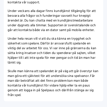
kontakta vår support.
Under veckans alla dagar finns kundtjänst tillgänglig för att
besvara alla frågor och funderingar oavsett hur knepigt
ärendet är. Du kan chatta med en kundtjänstmedarbetare
under dygnets alla timmar. Supporten är svensktalande och
går att kontakta både via en dator samt på mobila enheter.
Under hela resan vill vi att du ska känna en trygghet och
säkerhet som spelare. Därför är ansvarsfullt spelande en
viktig del av arbetet för oss. Vi var inne på gränserna du kan
sätta kring insatser och tiden du spenderar på sajten, vilket
hjälper till i att inte spela för mer pengar och tid än man har
tänkt sig.
Skulle man känna att spelandet är på väg att går överstyr kan
man göra ett självtest för att undersöka sina spelvanor. Får
man där bekräftat att det finns problem kan man både
kontakta vår kundtjänst för vidare hjälp eller ta en paus
genom att logga in på Spelpaus och därifrån stänga av sig
från spel.