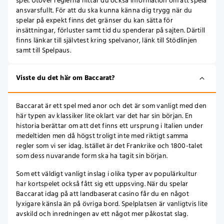
spel. Utöver reglerna hittar du också information om att spela
ansvarsfullt. För att du ska kunna känna dig trygg när du
spelar på expekt finns det gränser du kan sätta för
insättningar, förluster samt tid du spenderar på sajten. Därtill
finns länkar till självtest kring spelvanor, länk till Stödlinjen
samt till Spelpaus.
Visste du det här om Baccarat?
Baccarat är ett spel med anor och det är som vanligt med den
här typen av klassiker lite oklart var det har sin början. En
historia berättar om att det finns ett ursprung i Italien under
medeltiden men då högst troligt inte med riktigt samma
regler som vi ser idag. Istället är det Frankrike och 1800-talet
som dess nuvarande form ska ha tagit sin början.
Som ett väldigt vanligt inslag i olika typer av populärkultur
har kortspelet också fått sig ett uppsving. När du spelar
Baccarat idag på att landbaserat casino får du en något
lyxigare känsla än på övriga bord. Spelplatsen är vanligtvis lite
avskild och inredningen av ett något mer påkostat slag.