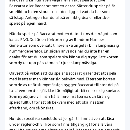
live casino kan du även välja mellan att spela just Live
Baccarat eller Baccarat mot en dator. Sätter du spelar på är
snarlikt och den stora skillnaden ligger i vad du har som
sällskap. Antingen har du alltså en riktig dealer eller sker
spelet på egen hand.
När du spelar på Baccarat mot en dator finns det något som
kallas RNG. Det är en förkortning av Random Number
Generator som översatt till svenska ungefär blir slumpmässig
nummergenerator. En sådan används när du inte har en
dealer för att du som spelare ska känna dig trygg i att korten
som dyker upp på skärmen är just slumpmässiga.
Oavsett på vilket sätt du spelar Baccarat gäller det att spela
med insatser man känner sig bekväm med. Eftersom korten
som delas ut är slumpmässiga bygger Baccarat till stor del på
tur, även om det självklart är möjligt att bli en skicklig spelare.
Som nybörjare vill man hålla nere insatserna och lära sig
spelet fullt ut för att bli bekväm med att öka insatsen
efterhand, om så önskas.
Hur det specifika spelet du väljer går till finns även att läsa
under regler och villkor som finns tillgängligt för alla våra