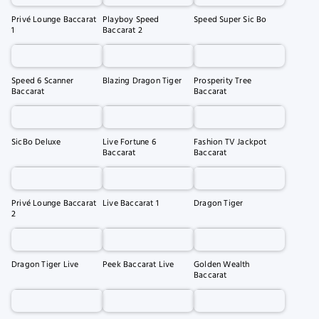
Privé Lounge Baccarat
Playboy Speed
Speed Super Sic Bo
1
Baccarat 2
Min. 1 kr
Min. 1 kr
Min. 1 kr
Speed 6 Scanner
Blazing Dragon Tiger
Prosperity Tree
Baccarat
Baccarat
Min. 0,20 kr
Min. 0,20 kr
Min. 1 kr
SicBo Deluxe
Live Fortune 6
Fashion TV Jackpot
Baccarat
Baccarat
Min. 1 000 kr
Min. 0,20 kr
Min. 1 kr
Privé Lounge Baccarat
Live Baccarat 1
Dragon Tiger
2
Min. 0,10 kr
Min. 1 kr
Min. 1 kr
Dragon Tiger Live
Peek Baccarat Live
Golden Wealth
Baccarat
Min. 0,50 kr
Min. 1 kr
Min. 0,50 kr