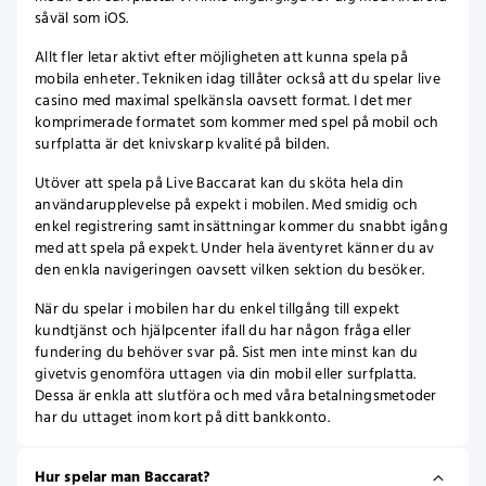
såväl som iOS.
Allt fler letar aktivt efter möjligheten att kunna spela på
mobila enheter. Tekniken idag tillåter också att du spelar live
casino med maximal spelkänsla oavsett format. I det mer
komprimerade formatet som kommer med spel på mobil och
surfplatta är det knivskarp kvalité på bilden.
Utöver att spela på Live Baccarat kan du sköta hela din
användarupplevelse på expekt i mobilen. Med smidig och
enkel registrering samt insättningar kommer du snabbt igång
med att spela på expekt. Under hela äventyret känner du av
den enkla navigeringen oavsett vilken sektion du besöker.
När du spelar i mobilen har du enkel tillgång till expekt
kundtjänst och hjälpcenter ifall du har någon fråga eller
fundering du behöver svar på. Sist men inte minst kan du
givetvis genomföra uttagen via din mobil eller surfplatta.
Dessa är enkla att slutföra och med våra betalningsmetoder
har du uttaget inom kort på ditt bankkonto.
Hur spelar man Baccarat?