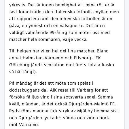
yrkesliv. Det är ingen hemlighet att mina rötter är
fast förankrade i den italienska fotbolls-myllan men
att rapportera runt den inhemska fotbollen är en
gåva, en ynnest och en välsignelse. Det är en
väldigt välmående 99-åring som möter oss med
matcher hela sommaren, varje vecka.
Till helgen har vi en hel del fina matcher. Bland
annat Halmstad-Värnamo och Elfsborg- IFK
Göteborg (årets sensation mot årets totala fiasko
så här långt).
På måndag är det ett möte som spelas i
dödsskuggans dal. AIK reser till Varberg för att
försöka få ljus vind i sina sotsvarta segel. Samma
kväll, måndag, är det också Djurgården-Malmö FF.
Rydströms mannar fick stryk av Mjällby hemma sist
och Djurgården lyckades vända och vinna borta
mot Värnamo.