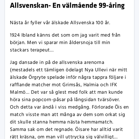
Allsvenskan- En välmående 99-åring
Nästa år fyller vår älskade Allsvenska 100 år.
1924 Ibland känns det som om jag varit med från
början. Men vi sparar min åldersnoja till min
stackars terapeut…
Jag dansade in på de allsvenska arenorna
(mestadels ett tämligen ödelagt Nya Ullevi när mitt
älskade Örgryte spelade inför några tappra följare i
rafflande matcher mot Grimsås, Halmia och IFK
Malmö… Det var så glest med folk att man kunde
höra sina popcorn-påsar på långsidan tvärsöver.
Och detta var ändå i viss medgång. Förlorade Öis en
match visste man att många av dem som orkat sig
dit skulle stanna hemma nästa hemmamatch.
Samma sak om det regnade. Öisare har alltid varit
rätt kräsna, om man vill uttrycka sig välvilligt…