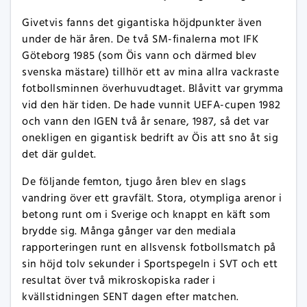
Givetvis fanns det gigantiska höjdpunkter även
under de här åren. De två SM-finalerna mot IFK
Göteborg 1985 (som Öis vann och därmed blev
svenska mästare) tillhör ett av mina allra vackraste
fotbollsminnen överhuvudtaget. Blåvitt var grymma
vid den här tiden. De hade vunnit UEFA-cupen 1982
och vann den IGEN två år senare, 1987, så det var
onekligen en gigantisk bedrift av Öis att sno åt sig
det där guldet.
De följande femton, tjugo åren blev en slags
vandring över ett gravfält. Stora, otympliga arenor i
betong runt om i Sverige och knappt en käft som
brydde sig. Många gånger var den mediala
rapporteringen runt en allsvensk fotbollsmatch på
sin höjd tolv sekunder i Sportspegeln i SVT och ett
resultat över två mikroskopiska rader i
kvällstidningen SENT dagen efter matchen.