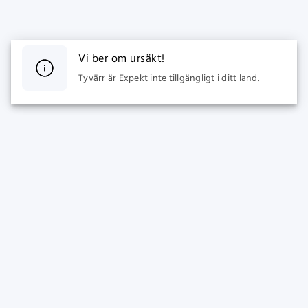
Vi ber om ursäkt!
Tyvärr är Expekt inte tillgängligt i ditt land.
SPORTS
CASINO
Live Betting
Populära spel
Fotboll Odds
Nya Spel
Ishockey Odds
Slots