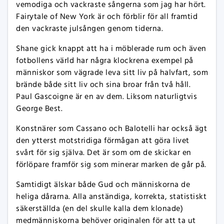
vemodiga och vackraste sångerna som jag har hört.
Fairytale of New York är och förblir för all framtid
den vackraste julsången genom tiderna.
Shane gick knappt att ha i möblerade rum och även
fotbollens värld har några klockrena exempel på
människor som vägrade leva sitt liv på halvfart, som
brände både sitt liv och sina broar från två håll.
Paul Gascoigne är en av dem. Liksom naturligtvis
George Best.
Konstnärer som Cassano och Balotelli har också ägt
den ytterst motstridiga förmågan att göra livet
svårt för sig själva. Det är som om de skickar en
förlöpare framför sig som minerar marken de går på.
Samtidigt älskar både Gud och människorna de
heliga dårarna. Alla anständiga, korrekta, statistiskt
säkerställda (en del skulle kalla dem klonade)
medmänniskorna behöver originalen för att ta ut