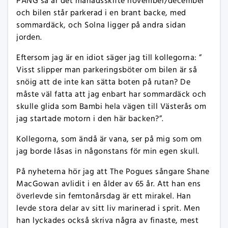
PANG så är det månadsskifte november/december
och bilen står parkerad i en brant backe, med
sommardäck, och Solna ligger på andra sidan
jorden.
Eftersom jag är en idiot säger jag till kollegorna: ”
Visst slipper man parkeringsböter om bilen är så
snöig att de inte kan sätta boten på rutan? De
måste väl fatta att jag enbart har sommardäck och
skulle glida som Bambi hela vägen till Västerås om
jag startade motorn i den här backen?”.
Kollegorna, som ändå är vana, ser på mig som om
jag borde låsas in någonstans för min egen skull.
På nyheterna hör jag att The Pogues sångare Shane
MacGowan avlidit i en ålder av 65 år. Att han ens
överlevde sin femtonårsdag är ett mirakel. Han
levde stora delar av sitt liv marinerad i sprit. Men
han lyckades också skriva några av finaste, mest