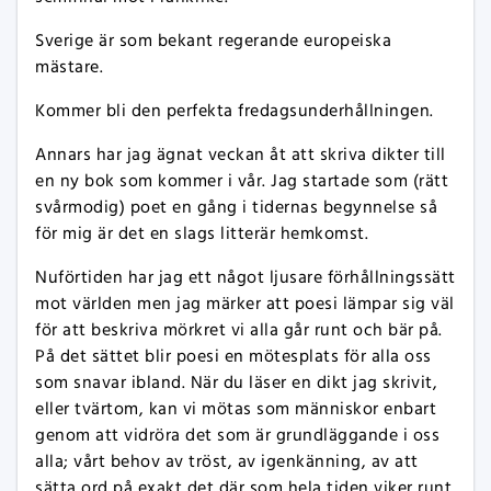
Sverige är som bekant regerande europeiska
mästare.
Kommer bli den perfekta fredagsunderhållningen.
Annars har jag ägnat veckan åt att skriva dikter till
en ny bok som kommer i vår. Jag startade som (rätt
svårmodig) poet en gång i tidernas begynnelse så
för mig är det en slags litterär hemkomst.
Nuförtiden har jag ett något ljusare förhållningssätt
mot världen men jag märker att poesi lämpar sig väl
för att beskriva mörkret vi alla går runt och bär på.
På det sättet blir poesi en mötesplats för alla oss
som snavar ibland. När du läser en dikt jag skrivit,
eller tvärtom, kan vi mötas som människor enbart
genom att vidröra det som är grundläggande i oss
alla; vårt behov av tröst, av igenkänning, av att
sätta ord på exakt det där som hela tiden viker runt