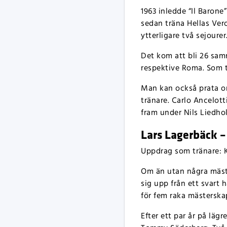
1963 inledde “Il Barone”
sedan träna Hellas Ver
ytterligare två sejourer
Det kom att bli 26 sam
respektive Roma. Som ti
Man kan också prata om
tränare. Carlo Ancelott
fram under Nils Liedho
Lars Lagerbäck –
Uppdrag som tränare: Ki
Om än utan några mäste
sig upp från ett svart 
för fem raka mästerska
Efter ett par år på läg