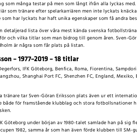
ng som många testar på men som långt ifrån alla lyckas med. 
riär som tränare efter spelarkarriären men inte lyckats knäck
e som har lyckats har haft unika egenskaper som få andra besi
n detaljerad lista över våra mest kända svenska fotbollsträn
 för och vilka titlar som man bidrog till genom åren. Sven-Gör
holm är några som får plats på listan.
on – 1977–2019 – 18 titlar
egerfors, IFK Göteborg, Benfica, Roma, Fiorentina, Sampdori
Guangzhou, Shanghai Port FC, Shenzhen FC, England, Mexiko,
a tränare tar Sven-Göran Eriksson plats även ur ett internatio
re både för framstående klubblag och stora fotbollsnationer 
sken.
FK Göteborg under början av 1980-talet samlade han på sig fle
cupen 1982, samma år som han även förde klubben till SM-gu