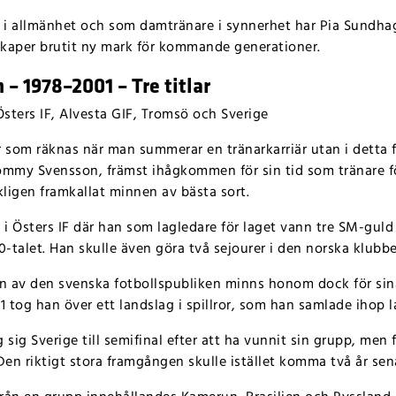
l i allmänhet och som damtränare i synnerhet har Pia Sundh
kaper brutit ny mark för kommande generationer.
 1978–2001 – Tre titlar
sters IF, Alvesta GIF, Tromsö och Sverige
lar som räknas när man summerar en tränarkarriär utan i detta
 Tommy Svensson, främst ihågkommen för sin tid som tränare f
kligen framkallat minnen av bästa sort.
 i Östers IF där han som lagledare för laget vann tre SM-guld
0-talet. Han skulle även göra två sejourer i den norska klubb
 av den svenska fotbollspubliken minns honom dock för sina
1 tog han över ett landslag i spillror, som han samlade ihop l
ig Sverige till semifinal efter att ha vunnit sin grupp, men
Den riktigt stora framgången skulle istället komma två år sen