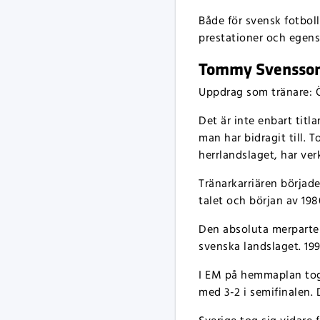
Både för svensk fotbol
prestationer och egens
Tommy Svensson –
Uppdrag som tränare: Ö
Det är inte enbart tit
man har bidragit till.
herrlandslaget, har ver
Tränarkarriären började
talet och början av 198
Den absoluta merparten
svenska landslaget. 199
I EM på hemmaplan tog s
med 3-2 i semifinalen. 