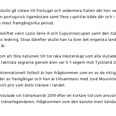
skulle gå vidare till Portugal och sedermera Italien där han van
r portugisisk ligamästare samt flera cuptitlar både där och i I
ns mest framgångsrika period.
ieskiftet vann Lazio Serie A och Cupvinnarcupen samt den ita
ons ledning. Strax därefter skulle han ta över det engelska lan
år.
m att föra nationen till tre raka mästerskap som alla slutade 
taktiska segrarna genom åren var 5-1-segern mot Tyskland 2
nternationell fotboll är han ihågkommen som en av de riktig
gder av framgångar och han är tillsammans med José Mourinh
nit pris som årets tränare i landet.
lutade sin tränarkarriär 2019 efter en kortare tid som ansvari
ed tränarlegendaren, ihågkommen som den kanske mest kända 