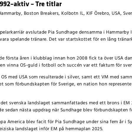
92–aktiv – Tre titlar
ammarby, Boston Breakers, Kolbotn IL, KIF Örebro, USA, Sveri
spelarkarriär avslutade Pia Sundhage densamma i Hammarby I
t vara spelande tränare. Det var startskottet för en lång tränar
de första åren i klubblag innan hon 2008 fick ta över USA
dam
en vinna OS-guld i fotboll och succén var ett faktum för sve
tt OS med USA som resulterade i silver, samt ett VM med samm
t som förbundskapten för Sverige, en nation hon represente
 det svenska landslaget sammanfattades med ett brons i EM 20
de sedan nästa uppdrag när Sundhage blev förbundskapten för
pa America blev facit för Pia Sundhage under sina fem år i 
eiziska landslaget inför EM på hemmaplan 2025.