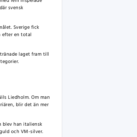
d med fem inspelade
 där svensk
ålet. Sverige fick
efter en total
tränade laget fram till
tegorier.
n Nils Liedholm. Om man
riären, blir det än mer
 blev han italiensk
-guld och VM-silver.