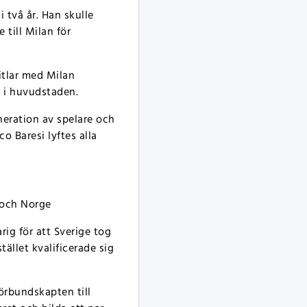
i två år. Han skulle
till Milan för
itlar med Milan
v i huvudstaden.
eration av spelare och
o Baresi lyftes alla
d och Norge
ig för att Sverige tog
tället kvalificerade sig
förbundskapten till