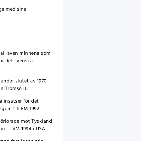
age med sina
 fall även minnena som
ör det svenska
 under slutet av 1970-
en Tromsö IL.
 insatser för det
agom till EM 1992.
 förlorade mot Tyskland
are, i VM 1994 i USA.