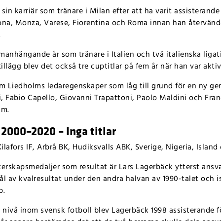
 sin karriär som tränare i Milan efter att ha varit assisterande 
ona, Monza, Varese, Fiorentina och Roma innan han återvände 
.
manhängande år som tränare i Italien och två italienska ligat
llägg blev det också tre cuptitlar på fem år när han var akti
 Liedholms ledaregenskaper som låg till grund för en ny gen
i, Fabio Capello, Giovanni Trapattoni, Paolo Maldini och Franc
lm.
 2000–2020 – Inga titlar
lafors IF, Arbrå BK, Hudiksvalls ABK, Sverige, Nigeria, Islan
rskapsmedaljer som resultat är Lars Lagerbäck ytterst ansvar
hål av kvalresultat under den andra halvan av 1990-talet och is
p.
re nivå inom svensk fotboll blev Lagerbäck 1998 assisterande 