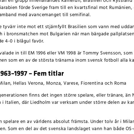
 från en grupp innehållandes Kamerun, Brasilien och Rysslan
arabien förde Sverige fram till en kvartsfinal mot Rumänien,
 samband med avancemanget till semifinal.
e tyvärr inte mot ett stjärnfyllt Brasilien som vann med uddam
sch i bronsmatchen mot Bulgarien när man bärgade pallplatsen 
 4-0 i blågul favör.
kvalade in till EM 1996 eller VM 1998 är Tommy Svensson, som 
en som en av de största tränarna inom svensk fotboll alla ka
1963–1997 – Fem titlar
ilan, Hellas Verona, Monza, Varese, Fiorentina och Roma
enerationen finns det ingen större spelare, eller tränare, ä
 i Italien, där Liedholm var verksam under större delen av kar
spelare en av världens absolut främsta. Under tolv år i Milan
ällen. Som en del av det svenska landslaget vann han både OS