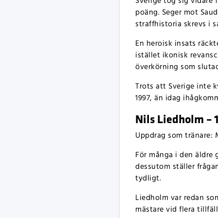
Sverige tog sig vidare
poäng. Seger mot Saudi
straffhistoria skrevs i
En heroisk insats räckt
istället ikonisk revan
överkörning som slutade
Trots att Sverige inte 
1997, än idag ihågkomm
Nils Liedholm – 
Uppdrag som tränare: M
För många i den äldre g
dessutom ställer frågan
tydligt.
Liedholm var redan som 
mästare vid flera tillf