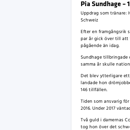
Pia Sundhage – 19
Uppdrag som tränare: H
Schweiz
Efter en framgångsrik 
par år gick över till at
pågående än idag.
Sundhage tillbringade 
samma år skulle nation
Det blev ytterligare e
landade hon drömjobbe
146 tillfällen.
Tiden som ansvarig för
2016. Under 2017 vänta
Två guld i damernas Co
tog hon över det schw