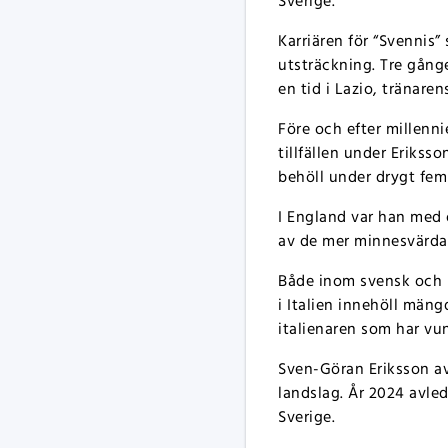
Sverige.
Karriären för “Svennis” 
utsträckning. Tre gånge
en tid i Lazio, tränare
Före och efter millenn
tillfällen under Erikss
behöll under drygt fem 
I England var han med o
av de mer minnesvärda 
Både inom svensk och i
i Italien innehöll män
italienaren som har vun
Sven-Göran Eriksson avs
landslag. År 2024 avl
Sverige.