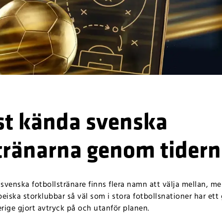
st kända svenska
stränarna genom tider
venska fotbollstränare finns flera namn att välja mellan, men 
opeiska storklubbar så väl som i stora fotbollsnationer har et
erige gjort avtryck på och utanför planen.