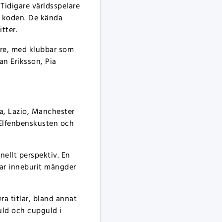
Tidigare världsspelare
a koden. De kända
tter.
are, med klubbar som
an Eriksson, Pia
a, Lazio, Manchester
 Elfenbenskusten och
nellt perspektiv. En
har inneburit mängder
ra titlar, bland annat
ld och cupguld i