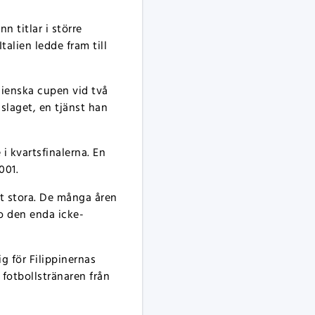
n titlar i större
talien ledde fram till
lienska cupen vid två
dslaget, en tjänst han
i kvartsfinalerna. En
001.
t stora. De många åren
o den enda icke-
g för Filippinernas
fotbollstränaren från