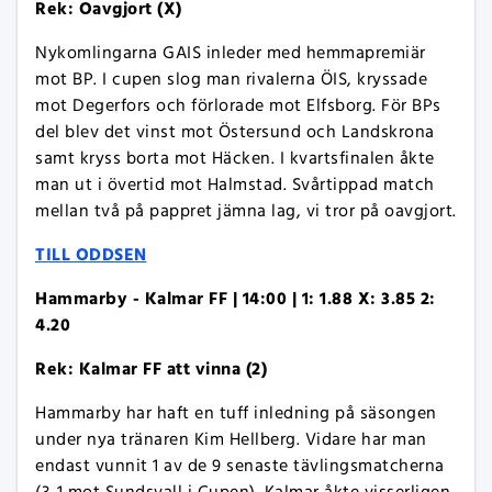
Rek: Oavgjort (X)
Nykomlingarna GAIS inleder med hemmapremiär
mot BP. I cupen slog man rivalerna ÖIS, kryssade
mot Degerfors och förlorade mot Elfsborg. För BPs
del blev det vinst mot Östersund och Landskrona
samt kryss borta mot Häcken. I kvartsfinalen åkte
man ut i övertid mot Halmstad. Svårtippad match
mellan två på pappret jämna lag, vi tror på oavgjort.
TILL ODDSEN
Hammarby - Kalmar FF | 14:00 | 1: 1.88 X: 3.85 2:
4.20
Rek: Kalmar FF att vinna (2)
Hammarby har haft en tuff inledning på säsongen
under nya tränaren Kim Hellberg. Vidare har man
endast vunnit 1 av de 9 senaste tävlingsmatcherna