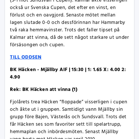
(3-1 mot Sundsvall i Cupen). Kalmar åkte visserligen
också ur Svenska Cupen, det efter en vinst, en
förlust och en oavgjord. Senaste mötet mellan
lagen slutade 0-0 och dessförinnan har Hammarby
två raka hemmavinster. Trots det faller tipset på
Kalmar att vinna, då de sett något starkare ut under
försäsongen och cupen.
TILL ODDSEN
BK Häcken - Mjällby AIF | 15:30 | 1: 1.65 X: 4.00 2:
4.90
Rek: BK Häcken att vinna (1)
Fjolårets trea Häcken “floppade” visserligen i cupen
och åkte ut i gruppen. Samtidigt vann Mjällby sin
grupp före Bajen, Västerås och Sundsvall. Trots det
får Häcken ses som favoriter sett till spelartrupp,
hemmaplan och inbördesmöten. Senast Mjällby