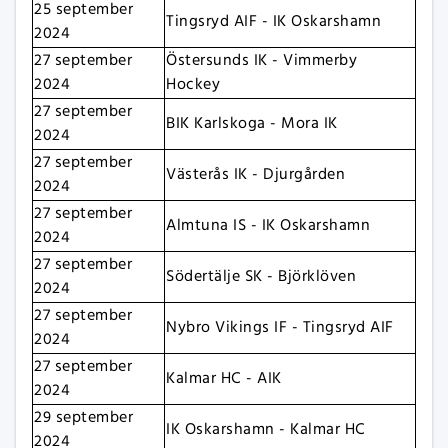
25 september
Tingsryd AIF - IK Oskarshamn
2024
27 september
Östersunds IK - Vimmerby
2024
Hockey
27 september
BIK Karlskoga - Mora IK
2024
27 september
Västerås IK - Djurgården
2024
27 september
Almtuna IS - IK Oskarshamn
2024
27 september
Södertälje SK - Björklöven
2024
27 september
Nybro Vikings IF - Tingsryd AIF
2024
27 september
Kalmar HC - AIK
2024
29 september
IK Oskarshamn - Kalmar HC
2024