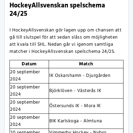
HockeyAllsvenskan spelschema
24/25
I HockeyAllsvenskan gör lagen upp om chansen att
gå till slutspel för att sedan slåss om möjligheten
att kvala till SHL. Nedan går vi igenom samtliga
matcher i HockeyAllsvenskan spelschema 24/25.
Datum
Match
20 september
IK Oskarshamn - Djurgården
2024
20 september
Björklöven - Västerås IK
2024
20 september
Östersunds IK - Mora IK
2024
20 september
BIK Karlskoga - Almtuna
2024
20 september
Vimmerby Hockey - Nybro