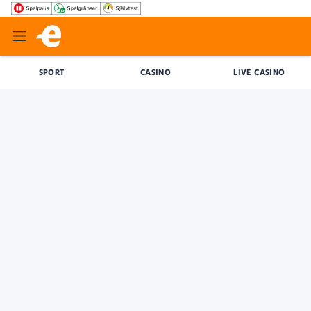
SPORT
CASINO
LIVE CASINO