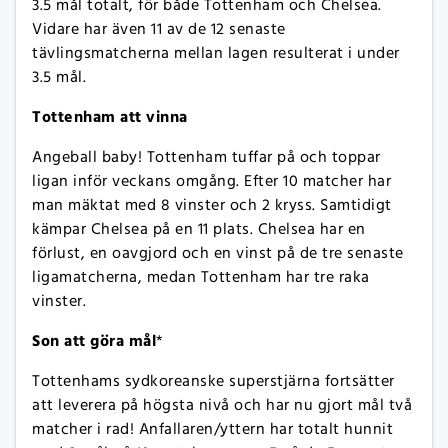
3.5 mål totalt, för både Tottenham och Chelsea.
Vidare har även 11 av de 12 senaste
tävlingsmatcherna mellan lagen resulterat i under
3.5 mål.
Tottenham att vinna
Angeball baby! Tottenham tuffar på och toppar
ligan inför veckans omgång. Efter 10 matcher har
man mäktat med 8 vinster och 2 kryss. Samtidigt
kämpar Chelsea på en 11
plats. Chelsea har en
förlust, en oavgjord och en vinst på de tre senaste
ligamatcherna, medan Tottenham har tre raka
vinster.
Son att göra mål
*
Tottenhams sydkoreanske superstjärna fortsätter
att leverera på högsta nivå och har nu gjort mål två
matcher i rad! Anfallaren/yttern har totalt hunnit