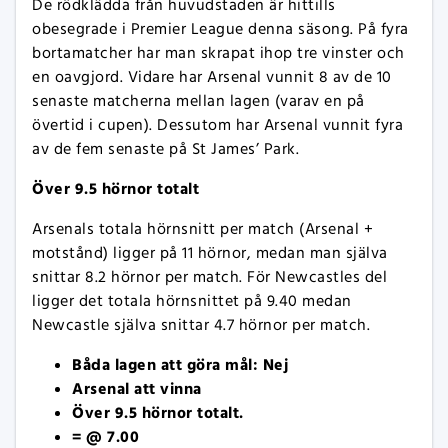
De rödklädda från huvudstaden är hittills
obesegrade i Premier League denna säsong. På fyra
bortamatcher har man skrapat ihop tre vinster och
en oavgjord. Vidare har Arsenal vunnit 8 av de 10
senaste matcherna mellan lagen (varav en på
övertid i cupen). Dessutom har Arsenal vunnit fyra
av de fem senaste på St James’ Park.
Över 9.5 hörnor totalt
Arsenals totala hörnsnitt per match (Arsenal +
motstånd) ligger på 11 hörnor, medan man själva
snittar 8.2 hörnor per match. För Newcastles del
ligger det totala hörnsnittet på 9.40 medan
Newcastle själva snittar 4.7 hörnor per match.
Båda lagen att göra mål: Nej
Arsenal att vinna
Över 9.5 hörnor totalt.
= @ 7.00