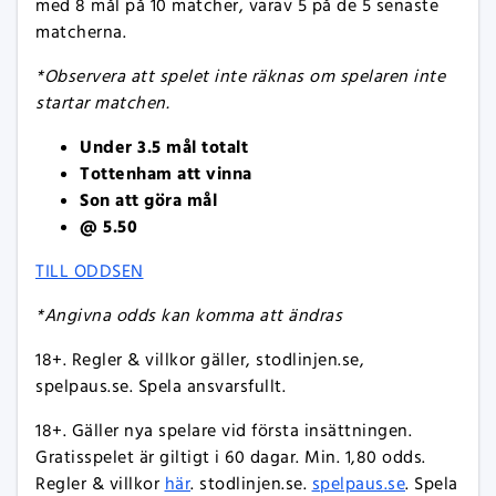
med 8 mål på 10 matcher, varav 5 på de 5 senaste
matcherna.
*Observera att spelet inte räknas om spelaren inte
startar matchen.
Under 3.5 mål totalt
Tottenham att vinna
Son att göra mål
@ 5.50
TILL ODDSEN
*Angivna odds kan komma att ändras
18+. Regler & villkor gäller, stodlinjen.se,
spelpaus.se. Spela ansvarsfullt.
18+. Gäller nya spelare vid första insättningen.
Gratisspelet är giltigt i 60 dagar. Min. 1,80 odds.
Regler & villkor
här
. stodlinjen.se.
spelpaus.se
. Spela