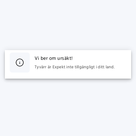
Vi ber om ursäkt!
Tyvärr är Expekt inte tillgängligt i ditt land.
SPORTS
CASINO