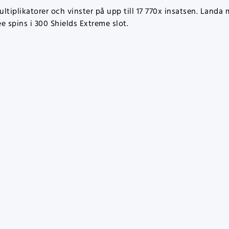
tiplikatorer och vinster på upp till 17 770x insatsen. Landa m
e spins i 300 Shields Extreme slot.