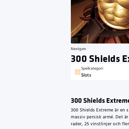
Nextgen
300 Shields 
Spelkategori
Slots
300 Shields Extreme
300 Shields Extreme är en s
massiv persisk armé. Det är
rader, 25 vinstlinjer och f