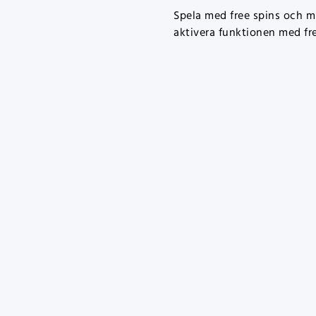
Spela med free spins och mul
aktivera funktionen med fre