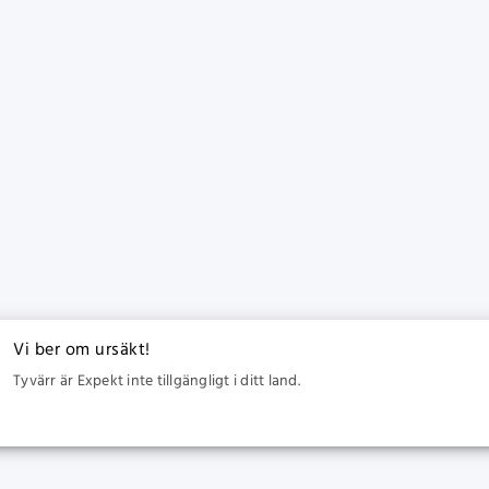
Vi ber om ursäkt!
Tyvärr är Expekt inte tillgängligt i ditt land.