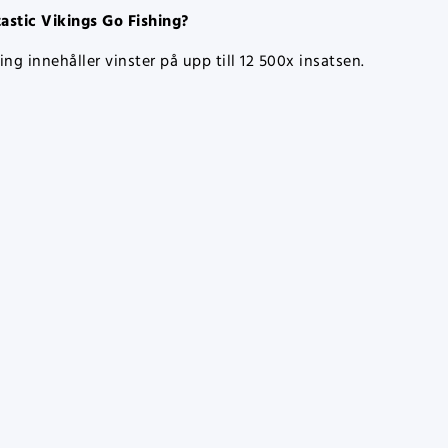
astic Vikings Go Fishing?
ng innehåller vinster på upp till 12 500x insatsen.