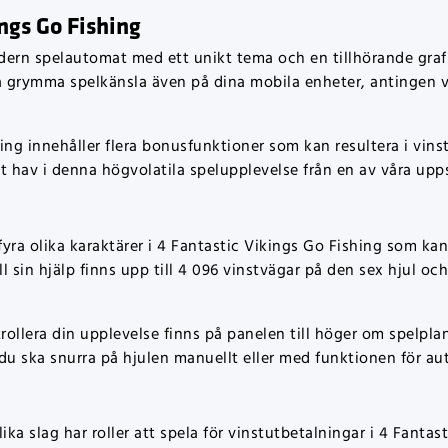
ngs Go Fishing
dern spelautomat med ett unikt tema och en tillhörande grafi
rymma spelkänsla även på dina mobila enheter, antingen via
ing innehåller flera bonusfunktioner som kan resultera i vinst
t hav i denna högvolatila spelupplevelse från en av våra upps
ra olika karaktärer i 4 Fantastic Vikings Go Fishing som kan b
 sin hjälp finns upp till 4 096 vinstvägar på den sex hjul och
rollera din upplevelse finns på panelen till höger om spelplan
u ska snurra på hjulen manuellt eller med funktionen för aut
ika slag har roller att spela för vinstutbetalningar i 4 Fantas