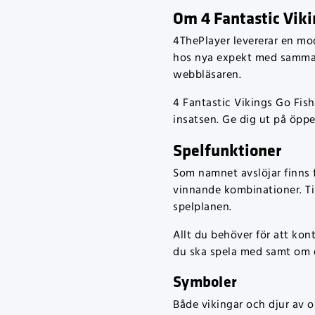
Om 4 Fantastic Viki
4ThePlayer levererar en mo
hos nya expekt med samma g
webbläsaren.
4 Fantastic Vikings Go Fish
insatsen. Ge dig ut på öppe
Spelfunktioner
Som namnet avslöjar finns fy
vinnande kombinationer. Till
spelplanen.
Allt du behöver för att kont
du ska spela med samt om d
Symboler
Både vikingar och djur av ol