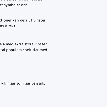
ätt symboler och
tioner kan dela ut vinster
ns direkt.
ela med extra stora vinster
tal populära speltitlar med
vikingar som går bärsärk.