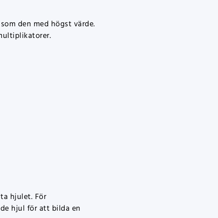
r som den med högst värde.
ultiplikatorer.
ta hjulet. För
e hjul för att bilda en