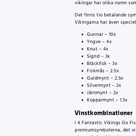
vikingar har olika namn som
Det finns tio betalande sy
Vikingarna har även speciel
Gunnar – 10x
Yngve – 4x
Knut – 4x
Sigrid – 3x
Bläckfisk – 3x
Fiskmås – 2.5x
Guldmynt – 2.5x
Silvermynt – 2x
Järnmynt – 2x
Kopparmynt – 1.5x
Vinstkombinationer
I 4 Fantastic Vikings Go Fis
premiumsymbolerna, det vill