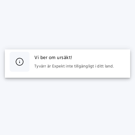
Vi ber om ursäkt!
Tyvärr är Expekt inte tillgängligt i ditt land.
SPORTS
CASINO