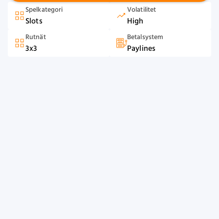
Spelkategori
Volatilitet
Slots
High
Rutnät
Betalsystem
3x3
Paylines