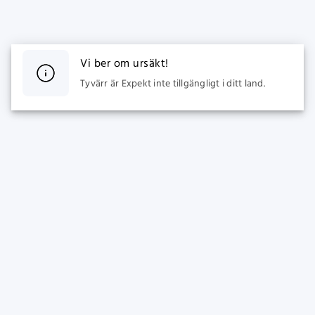
Vi ber om ursäkt!
Tyvärr är Expekt inte tillgängligt i ditt land.
SPORTS
CASINO
Live Betting
Populära spel
Fotboll Odds
Nya Spel
Ishockey Odds
Slots