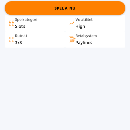
SPELA NU
Spelkategori
Volatilitet
Slots
High
Rutnät
Betalsystem
3x3
Paylines