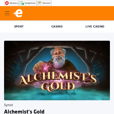
SPORT
CASINO
LIVE CASINO
Synot
Alchemist's Gold