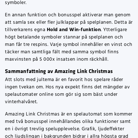
symboler.
En annan funktion och bonusspel aktiverar man genom
att samla sex eller fler julklappar på spelplanen. Detta är
Hold and Win-funktion
tillverkarens egna
. Ytterligare
högt betalande symboler stannar på spelplanen och
man får tre respins. Varje symbol innehåller en vinst och
täcker man samtliga fält med samma symbol finns
maxvinsten på 5 000x insatsen inom räckhåll.
Sammanfattning av Amazing Link Christmas
Att slots med jultema är en favorit hos spelare råder
ingen tvekan om. Hos nya expekt finns det mängder av
spelautomater online som gör sig som bäst under
vinterhalvåret.
Amazing Link Christmas är en spelautomat som kommer
med två bonusspel innehållandes olika funktioner samt
en i övrigt trevlig spelupplevelse. Grafik, ljudeffekter
och ljudslingan i bakgrunden bidrar i allra högsta grad