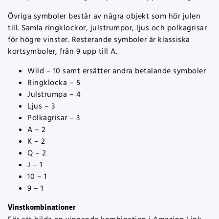
Övriga symboler består av några objekt som hör julen
till. Samla ringklockor, julstrumpor, ljus och polkagrisar
för högre vinster. Resterande symboler är klassiska
kortsymboler, från 9 upp till A.
Wild – 10 samt ersätter andra betalande symboler
Ringklocka – 5
Julstrumpa – 4
Ljus – 3
Polkagrisar – 3
A – 2
K – 2
Q – 2
J – 1
10 – 1
9 – 1
Vinstkombinationer