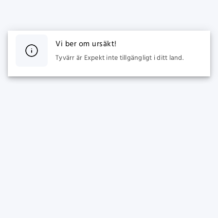
Vi ber om ursäkt!
Tyvärr är Expekt inte tillgängligt i ditt land.
SPORTS
CASINO
Live Betting
Populära spel
Fotboll Odds
Nya Spel
Ishockey Odds
Slots