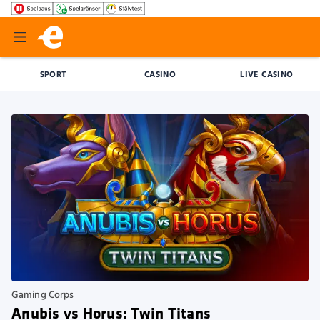
SPORT
CASINO
LIVE CASINO
Gaming Corps
Anubis vs Horus: Twin Titans