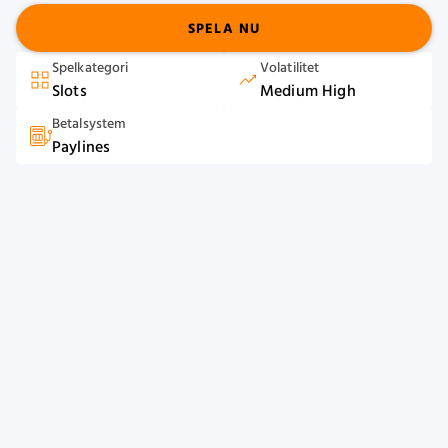
SPELA NU
Spelkategori
Volatilitet
Slots
Medium High
Betalsystem
Paylines