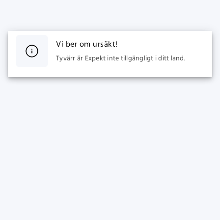
Vi ber om ursäkt!
Tyvärr är Expekt inte tillgängligt i ditt land.
SPORTS
CASINO
Live Betting
Populära spel
Fotboll Odds
Nya Spel
Ishockey Odds
Slots