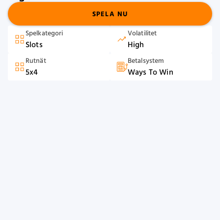
SPELA NU
Spelkategori
Volatilitet
Slots
High
Rutnät
Betalsystem
5x4
Ways To Win