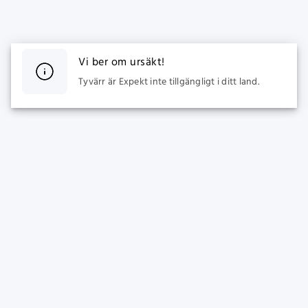
Vi ber om ursäkt!
Tyvärr är Expekt inte tillgängligt i ditt land.
SPORTS
CASINO
Live Betting
Populära spel
Fotboll Odds
Nya Spel
Ishockey Odds
Slots