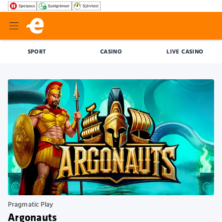
SPORT
CASINO
LIVE CASINO
Pragmatic Play
Argonauts