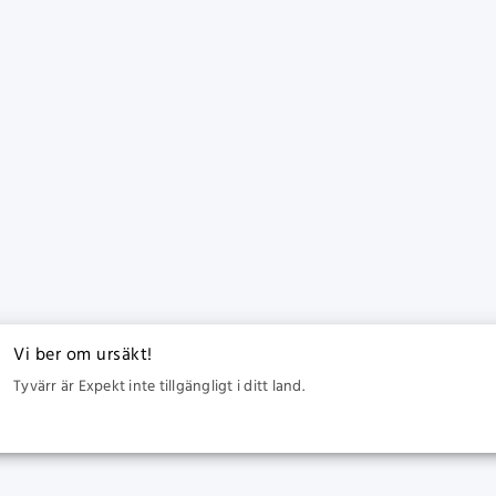
Vi ber om ursäkt!
Tyvärr är Expekt inte tillgängligt i ditt land.