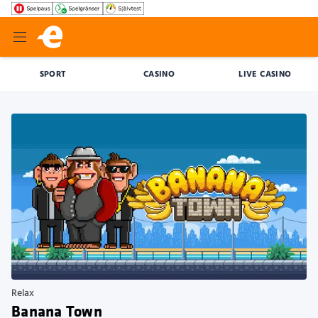
SPORT
CASINO
LIVE CASINO
Relax
Banana Town