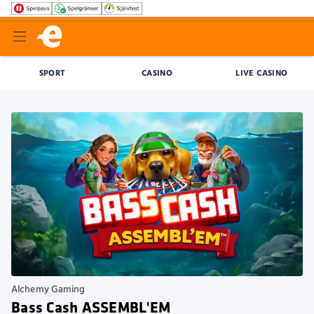
SPORT
CASINO
LIVE CASINO
Alchemy Gaming
Bass Cash ASSEMBL'EM