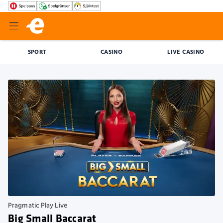
SPORT
CASINO
LIVE CASINO
Pragmatic Play Live
Big Small Baccarat