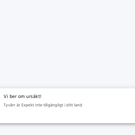
Vi ber om ursäkt!
Tyvärr är Expekt inte tillgängligt i ditt land.