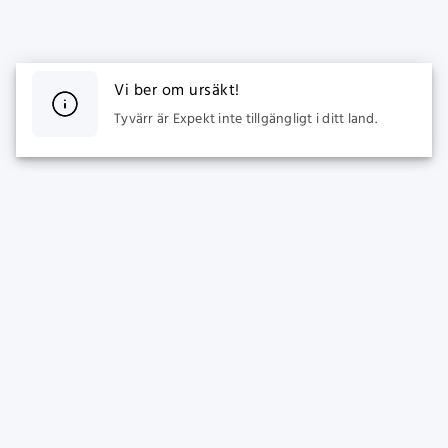
Vi ber om ursäkt!
Tyvärr är Expekt inte tillgängligt i ditt land.
SPORTS
CASINO
Live Betting
Populära spel
Fotboll Odds
Nya Spel
Ishockey Odds
Slots