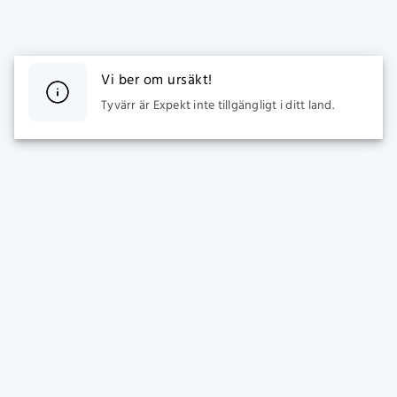
Vi ber om ursäkt!
Tyvärr är Expekt inte tillgängligt i ditt land.
SPORTS
CASINO
Live Betting
Populära spel
Fotboll Odds
Nya Spel
Ishockey Odds
Slots