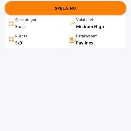
SPELA NU
Spelkategori
Volatilitet
Slots
Medium High
Rutnät
Betalsystem
5x3
Paylines