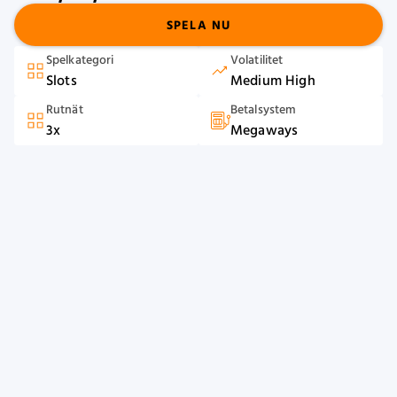
SPELA NU
Spelkategori
Volatilitet
Slots
Medium High
Rutnät
Betalsystem
3x
Megaways