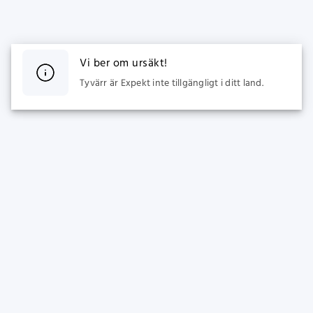
Vi ber om ursäkt!
Tyvärr är Expekt inte tillgängligt i ditt land.
SPORTS
CASINO
Live Betting
Populära spel
Fotboll Odds
Nya Spel
Ishockey Odds
Slots