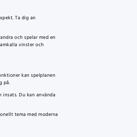
xpekt. Ta dig an
arandra och spelar med en
ramkalla vinster och
funktioner kan spelplanen
g på.
n insats. Du kan använda
itionellt tema med moderna