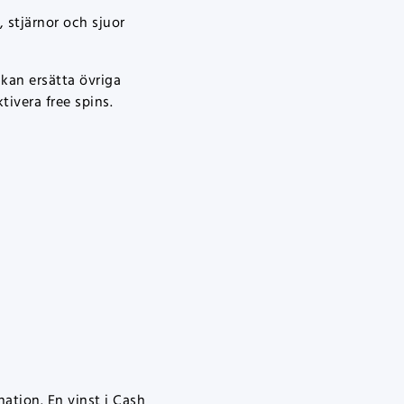
, stjärnor och sjuor
kan ersätta övriga
tivera free spins.
ation. En vinst i Cash