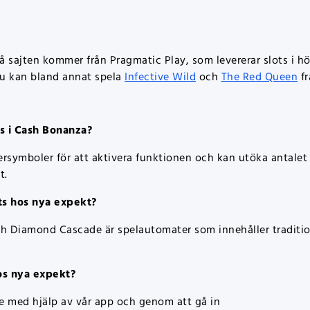
å sajten kommer från Pragmatic Play, som levererar slots i 
 Du kan bland annat spela
Infective Wild
och
The Red Queen
fr
ns i Cash Bonanza?
rsymboler för att aktivera funktionen och kan utöka antalet 
t.
ots hos nya expekt?
ch Diamond Cascade är spelautomater som innehåller traditi
hos nya expekt?
e med hjälp av vår app och genom att gå in