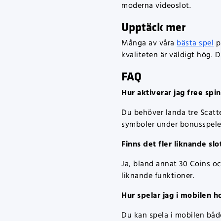
moderna videoslot.
Upptäck mer
Många av våra
bästa spel
p
kvaliteten är väldigt hög.
FAQ
Hur aktiverar jag free spi
Du behöver landa tre Scatte
symboler under bonusspele
Finns det fler liknande sl
Ja, bland annat 30 Coins o
liknande funktioner.
Hur spelar jag i mobilen 
Du kan spela i mobilen båd