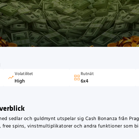
a
Volatilitet
Rutnät
High
6x4
verblick
 med sedlar och guldmynt utspelar sig Cash Bonanza från Pra
, free spins, vinstmultiplikatorer och andra funktioner som bi