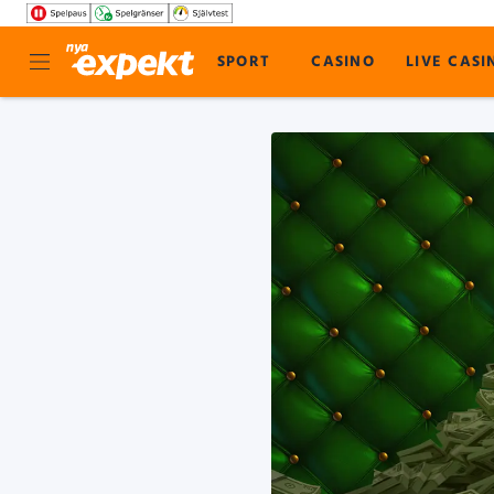
SPORT
CASINO
LIVE CASI