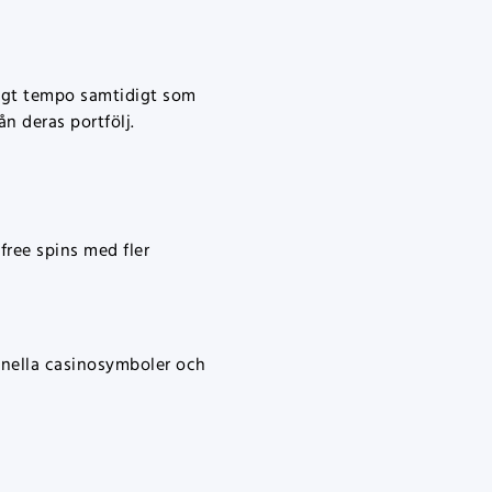
högt tempo samtidigt som
ån deras portfölj.
free spins med fler
onella casinosymboler och