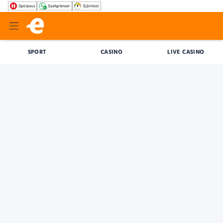
SPORT
CASINO
LIVE CASINO