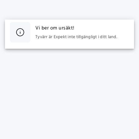
Vi ber om ursäkt!
Tyvärr är Expekt inte tillgängligt i ditt land.
SPORTS
CASINO
Live Betting
Populära spel
Fotboll Odds
Nya Spel
Ishockey Odds
Slots