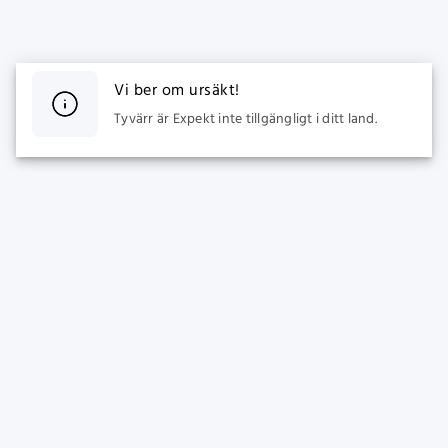
Vi ber om ursäkt!
Tyvärr är Expekt inte tillgängligt i ditt land.
SPORTS
CASINO
Live Betting
Populära spel
Fotboll Odds
Nya Spel
Ishockey Odds
Slots