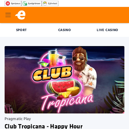
SPORT
CASINO
LIVE CASINO
Pragmatic Play
Club Tropicana - Happy Hour