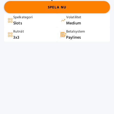
SPELA NU
Spelkategori
Volatilitet
Slots
Medium
Rutnät
Betalsystem
3x3
Paylines