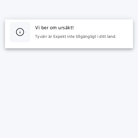
Vi ber om ursäkt!
Tyvärr är Expekt inte tillgängligt i ditt land.
SPORTS
CASINO
Live Betting
Populära spel
Fotboll Odds
Nya Spel
Ishockey Odds
Slots