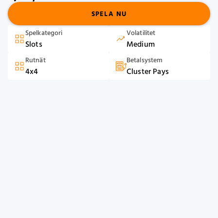
SPELA NU
Spelkategori
Volatilitet
Slots
Medium
Rutnät
Betalsystem
4x4
Cluster Pays