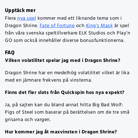
Upptäck mer
Flera
nya spel
kommer med ett liknande tema som i
Dragon Shrine.
Fate of Fortune
och
King’s Mask
är spel
från våra svenska speltillverkare ELK Studios och Play’n
GO som också innehåller diverse bonusfunktionerna.
FAQ
Vilken volatilitet spelar jag med i Dragon Shrine?
Dragon Shrine har en medelhög volatilitet vilket är lika
med en jämnare frekvens på vinsterna.
Finns det fler slots från Quickspin hos nya expekt?
Ja, på sajten kan du bland annat hitta Big Bad Wolf:
Pigs of Steel som baserar på berättelsen om de tre små
grisarna och vargen.
Hur kommer jag åt maxvinsten i Dragon Shrine?