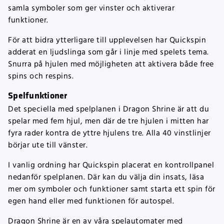
samla symboler som ger vinster och aktiverar
funktioner.
För att bidra ytterligare till upplevelsen har Quickspin
adderat en ljudslinga som går i linje med spelets tema.
Snurra på hjulen med möjligheten att aktivera både free
spins och respins.
Spelfunktioner
Det speciella med spelplanen i Dragon Shrine är att du
spelar med fem hjul, men där de tre hjulen i mitten har
fyra rader kontra de yttre hjulens tre. Alla 40 vinstlinjer
börjar ute till vänster.
I vanlig ordning har Quickspin placerat en kontrollpanel
nedanför spelplanen. Där kan du välja din insats, läsa
mer om symboler och funktioner samt starta ett spin för
egen hand eller med funktionen för autospel.
Dragon Shrine är en av våra spelautomater med