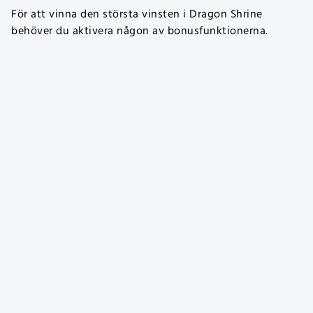
För att vinna den största vinsten i Dragon Shrine
behöver du aktivera någon av bonusfunktionerna.