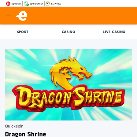
SPORT
CASINO
LIVE CASINO
Quickspin
Dragon Shrine