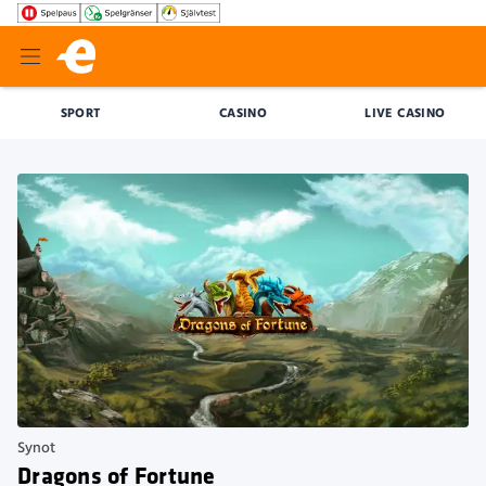
SPORT
CASINO
LIVE CASINO
Synot
Dragons of Fortune