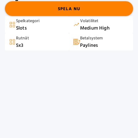
SPELA NU
Spelkategori
Volatilitet
Slots
Medium High
Rutnät
Betalsystem
5x3
Paylines