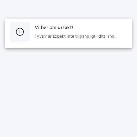
Vi ber om ursäkt!
Tyvärr är Expekt inte tillgängligt i ditt land.
SPORTS
CASINO
Live Betting
Populära spel
Fotboll Odds
Nya Spel
Ishockey Odds
Slots