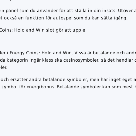
n panel som du använder för att ställa in din insats. Utöver 
et också en funktion för autospel som du kan sätta igång.
oins: Hold and Win slot gör att upple
ler i Energy Coins: Hold and Win. Vissa är betalande och andr
da kategorin ingår klassiska casinosymboler, så det handlar d
ler.
d och ersätter andra betalande symboler, men har inget eget 
symbol för energibonus. Betalande symboler kan som mest be