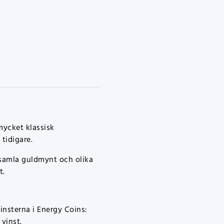
mycket klassisk
tidigare.
 samla guldmynt och olika
t.
insterna i Energy Coins:
vinst.