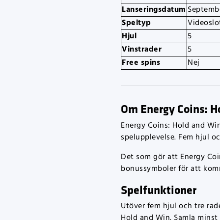
Lanseringsdatum
Septemb
Speltyp
Videoslo
Hjul
5
Vinstrader
5
Free spins
Nej
Om Energy Coins: H
Energy Coins: Hold and Win
spelupplevelse. Fem hjul oc
Det som gör att Energy Coi
bonussymboler för att komm
Spelfunktioner
Utöver fem hjul och tre rad
Hold and Win. Samla minst t