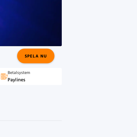
SPELA NU
Betalsystem
Paylines