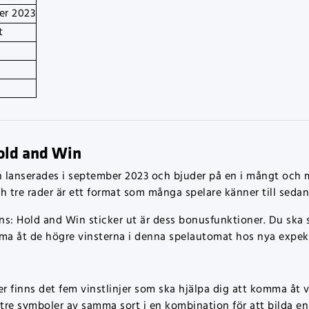
er 2023
t
old and Win
 lanserades i september 2023 och bjuder på en i mångt och 
h tre rader är ett format som många spelare känner till sedan 
ns: Hold and Win sticker ut är dess bonusfunktioner. Du ska
a åt de högre vinsterna i denna spelautomat hos nya expek
er finns det fem vinstlinjer som ska hjälpa dig att komma åt v
re symboler av samma sort i en kombination för att bilda en 