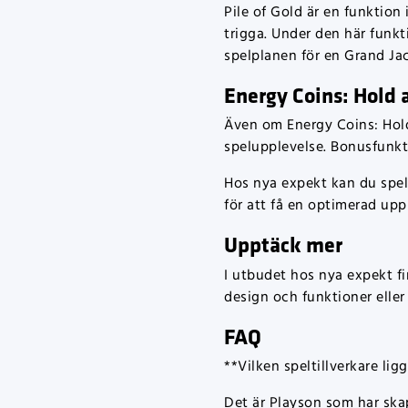
Pile of Gold är en funktio
trigga. Under den här funk
spelplanen för en Grand Ja
Energy Coins: Hold
Även om Energy Coins: Hold
spelupplevelse. Bonusfunkti
Hos nya expekt kan du spel
för att få en optimerad uppl
Upptäck mer
I utbudet hos nya expekt fi
design och funktioner eller
FAQ
**Vilken speltillverkare li
Det är Playson som har skap