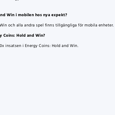
and Win i mobilen hos nya expekt?
Win och alla andra spel finns tillgängliga för mobila enheter.
y Coins: Hold and Win?
0x insatsen i Energy Coins: Hold and Win.