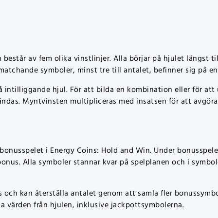
estår av fem olika vinstlinjer. Alla börjar på hjulet längst til
 matchande symboler, minst tre till antalet, befinner sig på en
intilliggande hjul. För att bilda en kombination eller för at
ändas. Myntvinsten multipliceras med insatsen för att avgör
bonusspelet i Energy Coins: Hold and Win. Under bonusspele
nus. Alla symboler stannar kvar på spelplanen och i symbole
s och kan återställa antalet genom att samla fler bonussymb
a värden från hjulen, inklusive jackpottsymbolerna.