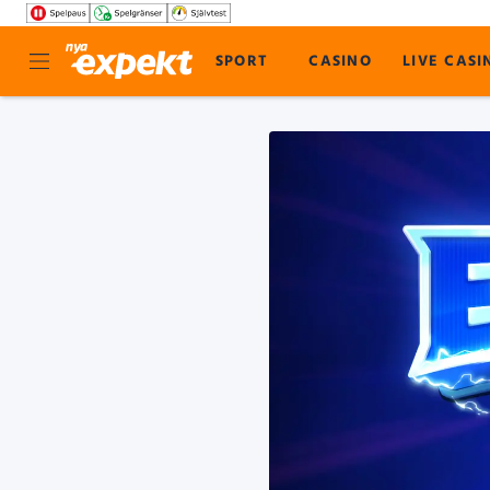
SPORT
CASINO
LIVE CASI