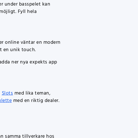
er under basspelet kan
jligt. Fyll hela
er online väntar en modern
t en unik touch.
Ladda ner nya expekts app
a
Slots
med lika teman,
lette
med en riktig dealer.
ån samma tillverkare hos