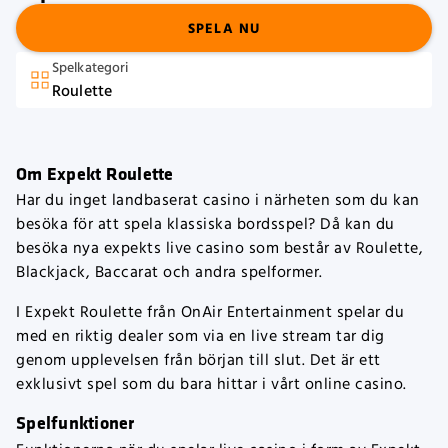
SPELA NU
Spelkategori
Roulette
Om Expekt Roulette
Har du inget landbaserat casino i närheten som du kan
besöka för att spela klassiska bordsspel? Då kan du
besöka nya expekts live casino som består av Roulette,
Blackjack, Baccarat och andra spelformer.
I Expekt Roulette från OnAir Entertainment spelar du
med en riktig dealer som via en live stream tar dig
genom upplevelsen från början till slut. Det är ett
exklusivt spel som du bara hittar i vårt online casino.
Spelfunktioner