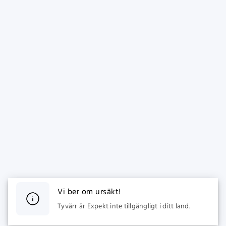
Vi ber om ursäkt!
Tyvärr är Expekt inte tillgängligt i ditt land.