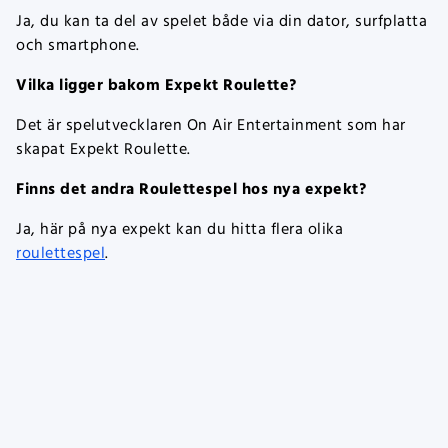
Ja, du kan ta del av spelet både via din dator, surfplatta
och smartphone.
Vilka ligger bakom Expekt Roulette?
Det är spelutvecklaren On Air Entertainment som har
skapat Expekt Roulette.
Finns det andra Roulettespel hos nya expekt?
Ja, här på nya expekt kan du hitta flera olika
roulettespel
.