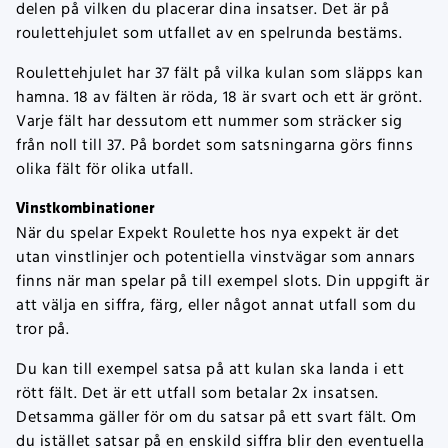
delen på vilken du placerar dina insatser. Det är på
roulettehjulet som utfallet av en spelrunda bestäms.
Roulettehjulet har 37 fält på vilka kulan som släpps kan
hamna. 18 av fälten är röda, 18 är svart och ett är grönt.
Varje fält har dessutom ett nummer som sträcker sig
från noll till 37. På bordet som satsningarna görs finns
olika fält för olika utfall.
Vinstkombinationer
När du spelar Expekt Roulette hos nya expekt är det
utan vinstlinjer och potentiella vinstvägar som annars
finns när man spelar på till exempel slots. Din uppgift är
att välja en siffra, färg, eller något annat utfall som du
tror på.
Du kan till exempel satsa på att kulan ska landa i ett
rött fält. Det är ett utfall som betalar 2x insatsen.
Detsamma gäller för om du satsar på ett svart fält. Om
du istället satsar på en enskild siffra blir den eventuella