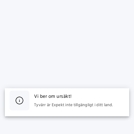
Vi ber om ursäkt!
Tyvärr är Expekt inte tillgängligt i ditt land.