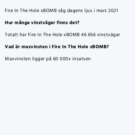
Fire In The Hole xBOMB såg dagens ljus i mars 2021
Hur många vinstvägar finns det?
Totalt har Fire In The Hole xBOMB 46 656 vinstvägar
Vad är maxvinsten i Fire In The Hole xBOMB?
Maxvinsten ligger på 60 000x insatsen