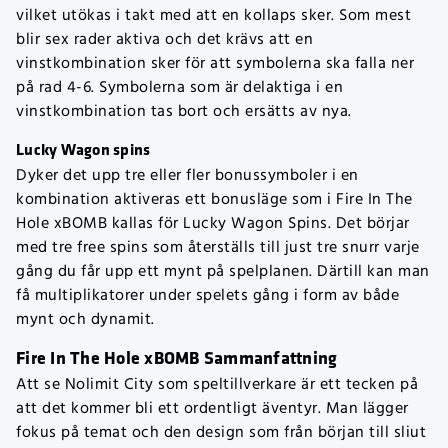
vilket utökas i takt med att en kollaps sker. Som mest
blir sex rader aktiva och det krävs att en
vinstkombination sker för att symbolerna ska falla ner
på rad 4-6. Symbolerna som är delaktiga i en
vinstkombination tas bort och ersätts av nya.
Lucky Wagon spins
Dyker det upp tre eller fler bonussymboler i en
kombination aktiveras ett bonusläge som i Fire In The
Hole xBOMB kallas för Lucky Wagon Spins. Det börjar
med tre free spins som återställs till just tre snurr varje
gång du får upp ett mynt på spelplanen. Därtill kan man
få multiplikatorer under spelets gång i form av både
mynt och dynamit.
Fire In The Hole xBOMB Sammanfattning
‎Att se Nolimit City som speltillverkare är ett tecken på
att det kommer bli ett ordentligt äventyr. Man lägger
fokus på temat och den design som från början till sliut