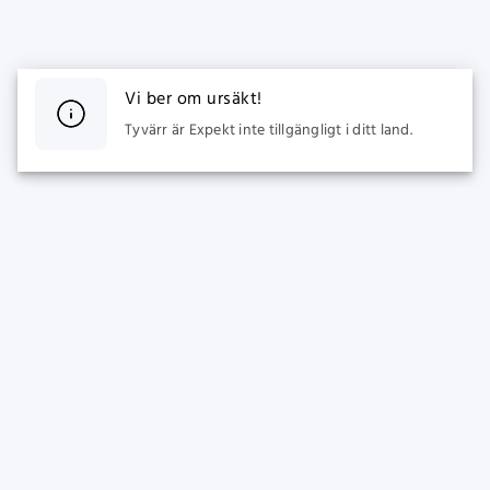
Vi ber om ursäkt!
Tyvärr är Expekt inte tillgängligt i ditt land.
SPORTS
CASINO
Live Betting
Populära spel
Fotboll Odds
Nya Spel
Ishockey Odds
Slots