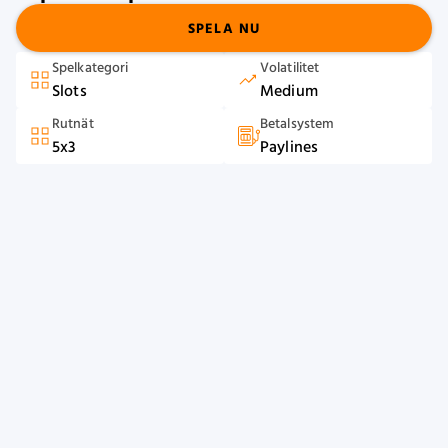
SPELA NU
Spelkategori
Volatilitet
Slots
Medium
Rutnät
Betalsystem
5x3
Paylines