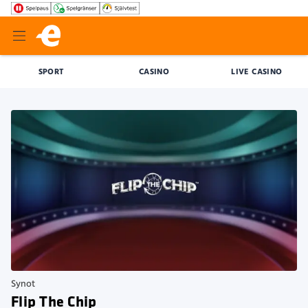
SPORT
CASINO
LIVE CASINO
Synot
Flip The Chip