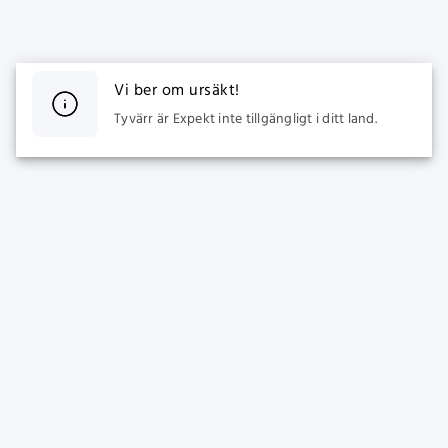
Vi ber om ursäkt!
Tyvärr är Expekt inte tillgängligt i ditt land.
SPORTS
CASINO
Live Betting
Populära spel
Fotboll Odds
Nya Spel
Ishockey Odds
Slots