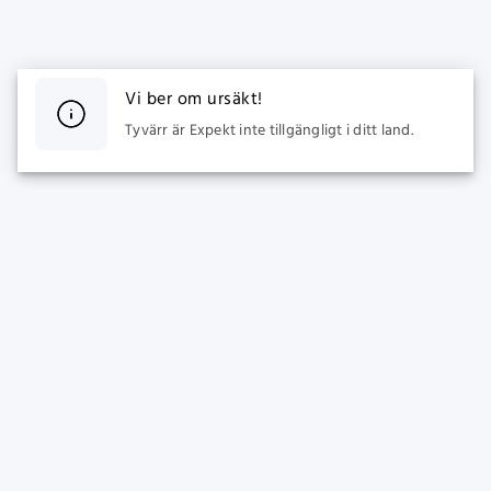
Vi ber om ursäkt!
Tyvärr är Expekt inte tillgängligt i ditt land.
SPORTS
CASINO
Live Betting
Populära spel
Fotboll Odds
Nya Spel
Ishockey Odds
Slots