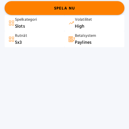
SPELA NU
Spelkategori
Volatilitet
Slots
High
Rutnät
Betalsystem
5x3
Paylines