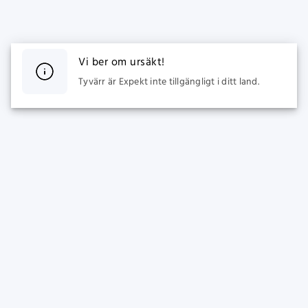
Vi ber om ursäkt!
Tyvärr är Expekt inte tillgängligt i ditt land.
SPORTS
CASINO
Live Betting
Populära spel
Fotboll Odds
Nya Spel
Ishockey Odds
Slots